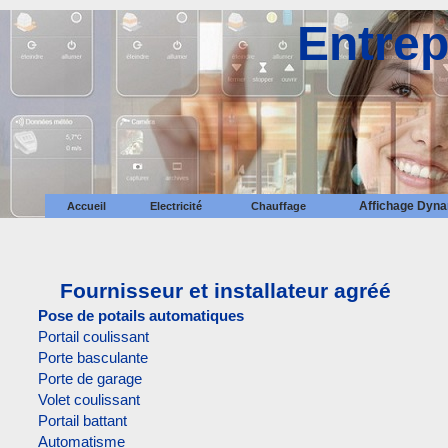
Entrep
Affichage Dyn
Accueil
Electricité
Chauffage
Plancher chauffant
Radiateur électrique
Fournisseur et installateur agréé
Pose de potails automatiques
Portail coulissant
Porte basculante
Porte de garage
Volet coulissant
Portail battant
Automatisme