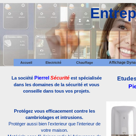
Entrep
Affichage Dyn
Accueil
Electricité
Chauffage
Plancher chauffant
Radiateur électrique
La société
Pierrel
Sécurité
est spécialisée
Etudes
dans les domaines de la sécurité et vous
Pi
conseille dans tous vos projets.
Protégez vous efficacement contre les
cambriolages et intrusions.
Protéger aussi bien l'exterieur que l'interieur de
votre maison.