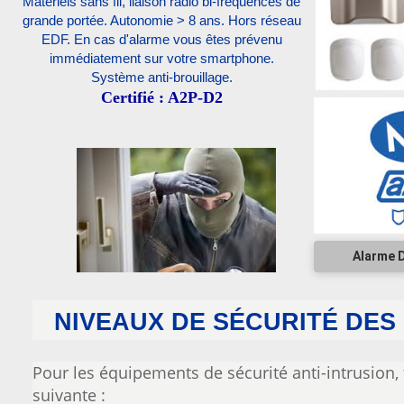
Matériels sans fil, liaison radio bi-fréquences de
grande portée. Autonomie > 8 ans. Hors réseau
EDF. En cas d'alarme vous êtes prévenu
immédiatement sur votre smartphone.
Système anti-brouillage.
Certifié : A2P-D2
Alarme 
NIVEAUX DE SÉCURITÉ DES
Pour les équipements de sécurité anti-intrusion, 
suivante :